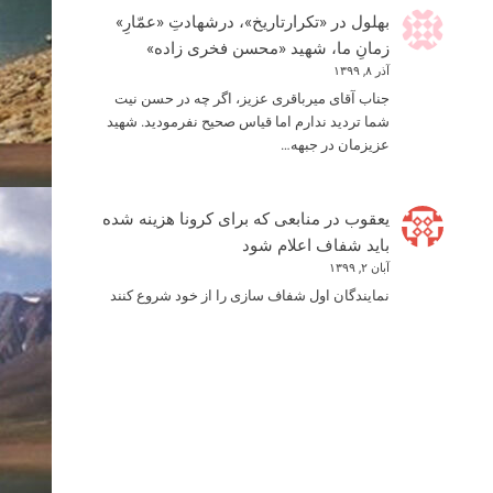
بهلول
در
«تکرارتاریخ»، درشهادتِ «عمّارِ»
زمانِ ما، شهید «محسن فخری زاده»
آذر ۸, ۱۳۹۹
جناب آقای میرباقری عزیز، اگر چه در حسن نیت
شما تردید ندارم اما قیاس صحیح نفرمودید. شهید
عزیزمان در جبهه…
یعقوب
در
منابعی که برای کرونا هزینه شده
باید شفاف اعلام شود
آبان ۲, ۱۳۹۹
نمایندگان اول شفاف سازی را از خود شروع کنند