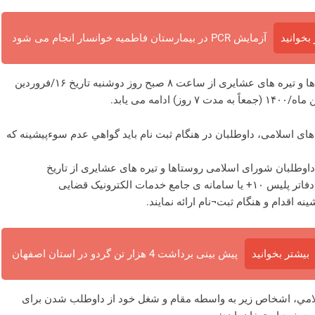
بخوانید
آزمایش PCR در بیمارستان فاطمیه خوانسار انجام می شود
دوم: ثبت نام داوطلبان عضویت در شوراهای اسلامی روستاها و تیره های عشایری از ساعت ۸ صبح روز دوشنبه تاریخ ۱۶/فروردین
 ی ۳۰ قانون انتخابات شوراهای اسلامی، داوطلبان در هنگام ثبت نام باید گواهي عدم سوءپيشينه که
اوطلبان شورای اسلامی شهرها از تاریخ ۲۰-۰۹-۱۳۹۹ و داوطلبان شورای اسلامی روستاها و تیره های عشایری از تاریخ
۱۶-۱۰-۱۳۹۹ می توانند با مراجعه به دفاتر خدمات قضایی، یا دفاتر پلیس ۱۰+ یا سامانه ی جامع خدمات الکترونیک قضایی
بیشتر بخوانید
پیش بینی برداشت 4 هزار تن گردو در استان اصفهان
 انتخابات شوراهاي اسلامي، اشخاص زير به واسطه مقام و شغل خود از داوطلب شدن برای