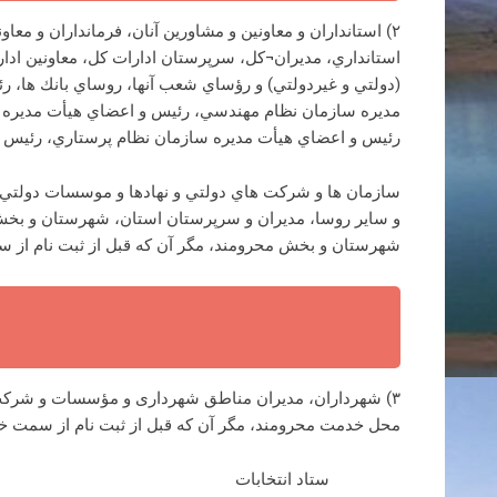
۲) استانداران و معاونين و مشاورين آنان، فرمانداران و معا
استانداري، مديران¬كل، سرپرستان ادارات كل، معاونين ادار
(دولتي و غيردولتي) و رؤساي شعب آنها، روساي بانك ها،
مديره سازمان نظام مهندسي، رئيس و اعضاي هيأت مديره ا
رئيس و اعضاي هيأت مديره سازمان نظام پرستاري، رئيس و 
سازمان ها و شركت هاي دولتي و نهادها و موسسات دولتي و ي
و ساير روسا، مديران و سرپرستان استان، شهرستان و بخش
شهرستان و بخش محرومند، مگر آن كه قبل از ثبت نام از س
۳) شهرداران، مديران مناطق شهرداری و مؤسسات و شركت
محل خدمت محرومند، مگر آن كه قبل از ثبت نام از سمت خود
ستاد انتخابات