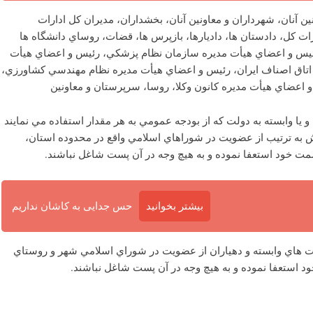
ونين آنان، شهرداران و معاونین آنان، بخشداران، مديران كل ادارات
ات كل، دادستان ها، داديارها، بازپرس ها، قضات، روساي دانشگاه ها
 رئيس و اعضاي هيأت مديره سازمان نظام پزشكي، رئيس و اعضاي هيأت
تاق اصناف ايران، رئيس و اعضاي هيأت مديره نظام مهندسي كشاورزي،
اعضاي هيأت مديره كانون وكلا، روسا، سرپرستان و معاونين
ا وابسته به دولت كه از بودجه عمومي به هر مقدار استفاده مي نمايند
 به ترتيب از عضويت در شوراهاي اسلامي واقع در محدوده استان،
مت خود استعفا نموده و به هيچ وجه در آن پست شاغل نباشند.
بیشتر بخوانید
حس جدایی به کاشان نداریم
 هاي وابسته و دهیاران از عضويت در شوراي اسلامي شهر و روستاي
 استعفا نموده و به هيچ وجه در آن پست شاغل نباشند.