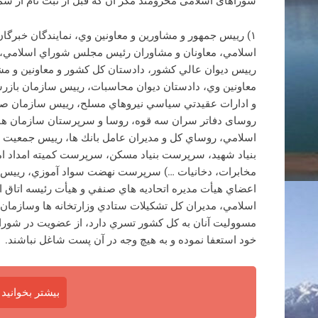
شوراهای اسلامی محرومند مگر آن كه قبل از ثبت نام از سمت
۱) رييس جمهور و مشاورين و معاونين وي، نمایندگان خبرگا
اسلامي، معاونان و مشاوران رئيس مجلس شوراي اسلامي، ا
رييس ديوان عالي كشور، دادستان كل كشور و معاونين و مش
معاونين وي، دادستان ديوان محاسبات، رييس سازمان بازر
و ادارات عقيدتي سياسي نيروهاي مسلح، رييس سازمان صدا
روسای دفاتر سران سه قوه، روسا و سرپرستان سازمان هاي 
اسلامي، روساي كل و مديران عامل بانك ها، رييس جمعيت ه
بنياد شهيد، سرپرست بنياد مسكن، سرپرست كميته امداد ا
مخابرات، دخانيات …) سرپرست نهضت سواد آموزي، رييس 
اعضاي هيأت مديره اتحاديه هاي صنفي و هيأت رئيسه اتاق
اسلامي، مديران كل تشكيلات ستادي وزارتخانه ها وسازمان 
مسووليت آنان به كل كشور تسري دارد، از عضويت در شورا
خود استعفا نموده و به هيچ وجه در آن پست شاغل نباشند.
بیشتر بخوانید