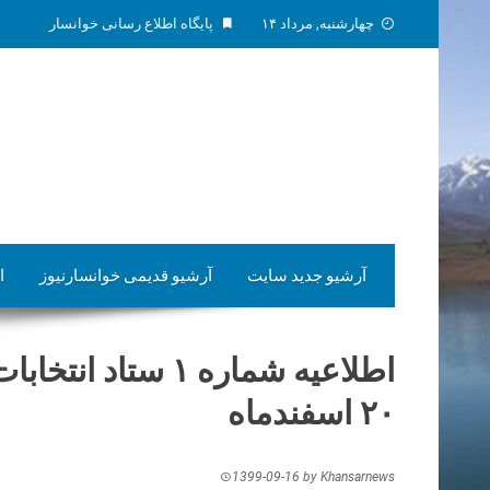
Skip
چهارشنبه, مرداد ۱۴
پایگاه اطلاع رسانی خوانسار
to
content
آرشیو جدید سایت
آرشیو قدیمی خوانسارنیوز
ا
اطلاعیه شماره ۱ س
۲۰ اسفندماه
1399-09-16
by
Khansarnews