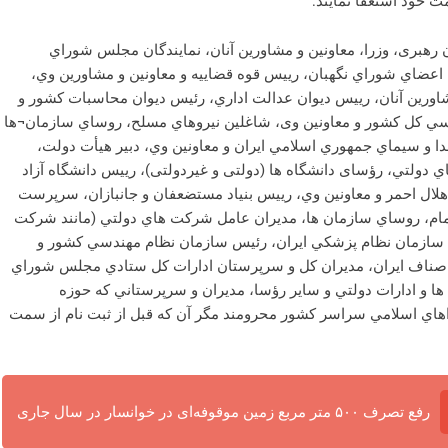
 خود استعفا نمایند:
ن رهبری، وزرا، معاونين و مشاورين آنان، نمايندگان مجلس شوراي
عضاي شوراي نگهبان، رييس قوه قضاييه و معاونين و مشاورين وي،
اورين آنان، رييس ديوان عدالت اداري، رئیس دیوان محاسبات کشور و
سي كل كشور و معاونین وی، شاغلين نيروهاي مسلح، روساي سازمان¬ها
 و سيماي جمهوري اسلامي ايران و معاونين وي، دبیر هیأت دولت،
دولتي، رؤسای دانشگاه ها (دولتی و غیردولتی)، رييس دانشگاه آزاد
لال احمر و معاونين وي، رييس بنياد مستضعفان و جانبازان، سرپرست
مام، روساي سازمان ها، مديران عامل شركت هاي دولتي (مانند شركت
سازمان نظام پزشكي ايران، رئيس سازمان نظام مهندسي كشور و
 اصناف ايران، مديران كل و سرپرستان ادارات كل ستادي مجلس شوراي
ها و ادارات دولتي و ساير رؤسا، مديران و سرپرستاني كه حوزه
هاي اسلامي سراسر كشور محرومند مگر آن كه قبل از ثبت نام از سمت
رفع تصرف ۵۰۰ متر مربع زمین موقوفه‌ای در خوانسار در سال جاری