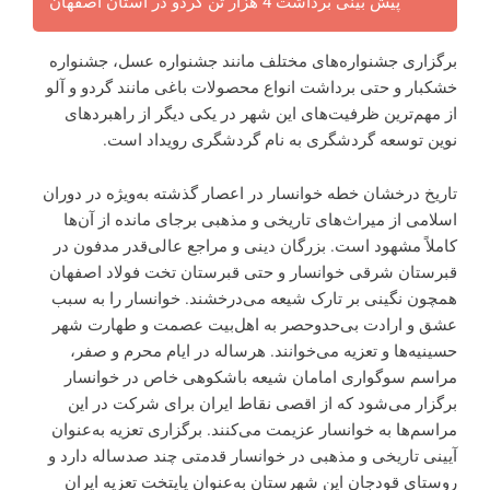
پیش بینی برداشت 4 هزار تن گردو در استان اصفهان
برگزاری جشنواره‌های مختلف مانند جشنواره عسل، جشنواره
خشکبار و حتی برداشت انواع محصولات باغی مانند گردو و آلو
از مهم‌ترین ظرفیت‌های این شهر در یکی دیگر از راهبردهای
نوین توسعه گردشگری به نام گردشگری رویداد است.
تاریخ درخشان خطه خوانسار در اعصار گذشته به‌ویژه در دوران
اسلامی از میراث‌های تاریخی و مذهبی برجای مانده از آن‌ها
کاملاً مشهود است. بزرگان دینی و مراجع عالی‌قدر مدفون در
قبرستان شرقی خوانسار و حتی قبرستان تخت فولاد اصفهان
همچون نگینی بر تارک شیعه می‌درخشند. خوانسار را به سبب
عشق و ارادت بی‌حدوحصر به اهل‌بیت عصمت و طهارت شهر
حسینیه‌ها و تعزیه می‌خوانند. هرساله در ایام محرم و صفر،
مراسم سوگواری امامان شیعه باشکوهی خاص در خوانسار
برگزار می‌شود که از اقصی نقاط ایران برای شرکت در این
مراسم‌ها به خوانسار عزیمت می‌کنند. برگزاری تعزیه به‌عنوان
آیینی تاریخی و مذهبی در خوانسار قدمتی چند صدساله دارد و
روستای قودجان این شهرستان به‌عنوان پایتخت تعزیه ایران