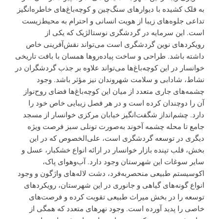
به فلک کشیده با دیوارهای سنگ‌چین و کوچه‌باغ‌های خاطره‌انگیز
تداعی جلوه‌های زیبا از هویت انسانی و احترام به محیط‌زیست
است. این سرمایه در گردشگری نوستالژیک که یکی از
رویکردهای نوین گردشگری است می‌تواند نقش‌آفرینی خاص
داشته باشد. طراحی و ساخت پیاده‌روها همسان با بافت تاریخی
خوانسار در این کوچه‌باغ‌ها می‌تواند علاوه بر جذب گردشگران در
نشاط، شادابی و سلامت شهروندان نیز مؤثر باشد. وجود
چشمه‌های جاری متعدد از میان این کوچه‌باغ‌ها فضای روح‌نواز
آن را دوچندان کرده است و در هر فصل زیبایی خاص خود را
دارد. چشم‌انداز شگفت‌انگیز خیابان مرکزی خوانسار از مسجد
جامع تا محله چشمه آخوند به‌صورت تونلی سبز فرصت ویژه
دیگری در توسعه گردشگری است، علی‌الخصوص که در این
بخش، قلب تپنده بازار خوانسار در ارائه انواع خشکبار، عسل و
سایر سوغات این شهرستان وجود دارد. آب‌وهوای پاک،
اکوسیستم طبیعی منحصربه‌فرد، دشت لاله‌های واژگون و وجود
انواع گونه‌های گیاهی و جانوری در این شهرستان، رویکردهای
توسعه را در بخش میراث طبیعی تقویت کرده و فرصت‌های
خاصی را پدید آورده است. وجود نهرهای متعدد که همگی از