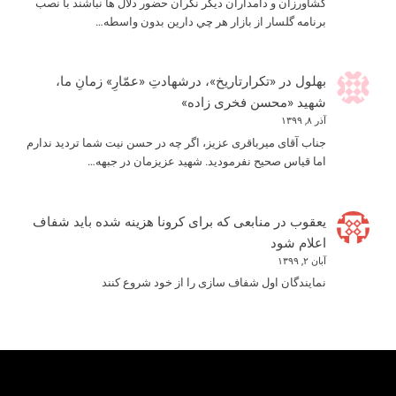
كشاورزان و دامداران ديگر نگران حضور دلال ها نباشند با نصب
برنامه گلسار از بازار هر چي دارين بدون واسطه…
بهلول
در
«تکرارتاریخ»، درشهادتِ «عمّارِ» زمانِ ما،
شهید «محسن فخری زاده»
آذر ۸, ۱۳۹۹
جناب آقای میرباقری عزیز، اگر چه در حسن نیت شما تردید ندارم
اما قیاس صحیح نفرمودید. شهید عزیزمان در جبهه…
یعقوب
در
منابعی که برای کرونا هزینه شده باید شفاف
اعلام شود
آبان ۲, ۱۳۹۹
نمایندگان اول شفاف سازی را از خود شروع کنند