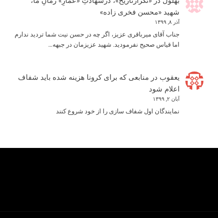
بهلول
در
«تکرارتاریخ»، درشهادتِ «عمّارِ» زمانِ ما،
شهید «محسن فخری زاده»
آذر ۸, ۱۳۹۹
جناب آقای میرباقری عزیز، اگر چه در حسن نیت شما تردید ندارم
اما قیاس صحیح نفرمودید. شهید عزیزمان در جبهه…
یعقوب
در
منابعی که برای کرونا هزینه شده باید شفاف
اعلام شود
آبان ۲, ۱۳۹۹
نمایندگان اول شفاف سازی را از خود شروع کنند