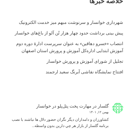
خلاصه خبرها
شهرداری خوانسار و سرنوشت مبهم میز خدمت الکترونیک
پیش بینی برداشت حدود چهار هزار تُن آلو از باغ‌های خوانسار
انتصاب «خسرو دهاقین» به عنوان سرپرست ادارۀ دوره دوم
آموزش ابتدایی اداره‌کل آموزش و پرورش استان اصفهان
تجلیل از شورای آموزش و پرورش خوانسار
افتتاح نمایشگاه نقاشی آبرنگ سعید ارجمند
گلسار
در
مهارت پخت پتل‌پلو در خوانسار
بهمن ۱۲, ۱۴۰۱
كشاورزان و دامداران ديگر نگران حضور دلال ها نباشند با نصب
برنامه گلسار از بازار هر چي دارين بدون واسطه…