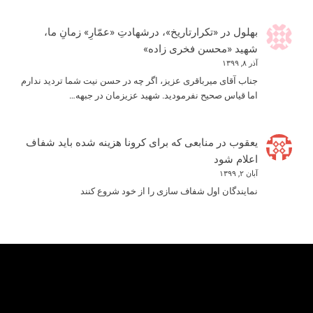
بهلول
در
«تکرارتاریخ»، درشهادتِ «عمّارِ» زمانِ ما،
شهید «محسن فخری زاده»
آذر ۸, ۱۳۹۹
جناب آقای میرباقری عزیز، اگر چه در حسن نیت شما تردید ندارم
اما قیاس صحیح نفرمودید. شهید عزیزمان در جبهه…
یعقوب
در
منابعی که برای کرونا هزینه شده باید شفاف
اعلام شود
آبان ۲, ۱۳۹۹
نمایندگان اول شفاف سازی را از خود شروع کنند