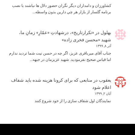
كشاورزان و دامداران ديگر نگران حضور دلال ها نباشند با نصب
برنامه گلسار از بازار هر چي دارين بدون واسطه…
بهلول
در
«تکرارتاریخ»، درشهادتِ «عمّارِ» زمانِ ما،
شهید «محسن فخری زاده»
آذر ۸, ۱۳۹۹
جناب آقای میرباقری عزیز، اگر چه در حسن نیت شما تردید ندارم
اما قیاس صحیح نفرمودید. شهید عزیزمان در جبهه…
یعقوب
در
منابعی که برای کرونا هزینه شده باید شفاف
اعلام شود
آبان ۲, ۱۳۹۹
نمایندگان اول شفاف سازی را از خود شروع کنند