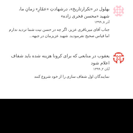
بهلول
در
«تکرارتاریخ»، درشهادتِ «عمّارِ» زمانِ ما،
شهید «محسن فخری زاده»
آذر ۸, ۱۳۹۹
جناب آقای میرباقری عزیز، اگر چه در حسن نیت شما تردید ندارم
اما قیاس صحیح نفرمودید. شهید عزیزمان در جبهه…
یعقوب
در
منابعی که برای کرونا هزینه شده باید شفاف
اعلام شود
آبان ۲, ۱۳۹۹
نمایندگان اول شفاف سازی را از خود شروع کنند