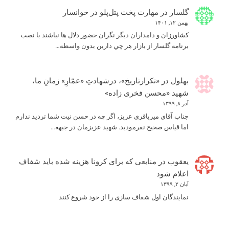
گلسار
در
مهارت پخت پتل‌پلو در خوانسار
بهمن ۱۲, ۱۴۰۱
كشاورزان و دامداران ديگر نگران حضور دلال ها نباشند با نصب
برنامه گلسار از بازار هر چي دارين بدون واسطه…
بهلول
در
«تکرارتاریخ»، درشهادتِ «عمّارِ» زمانِ ما،
شهید «محسن فخری زاده»
آذر ۸, ۱۳۹۹
جناب آقای میرباقری عزیز، اگر چه در حسن نیت شما تردید ندارم
اما قیاس صحیح نفرمودید. شهید عزیزمان در جبهه…
یعقوب
در
منابعی که برای کرونا هزینه شده باید شفاف
اعلام شود
آبان ۲, ۱۳۹۹
نمایندگان اول شفاف سازی را از خود شروع کنند