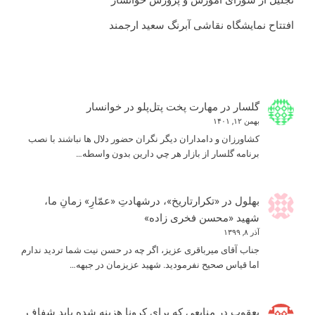
تجلیل از شورای آموزش و پرورش خوانسار
افتتاح نمایشگاه نقاشی آبرنگ سعید ارجمند
گلسار
در
مهارت پخت پتل‌پلو در خوانسار
بهمن ۱۲, ۱۴۰۱
كشاورزان و دامداران ديگر نگران حضور دلال ها نباشند با نصب
برنامه گلسار از بازار هر چي دارين بدون واسطه…
بهلول
در
«تکرارتاریخ»، درشهادتِ «عمّارِ» زمانِ ما،
شهید «محسن فخری زاده»
آذر ۸, ۱۳۹۹
جناب آقای میرباقری عزیز، اگر چه در حسن نیت شما تردید ندارم
اما قیاس صحیح نفرمودید. شهید عزیزمان در جبهه…
یعقوب
در
منابعی که برای کرونا هزینه شده باید شفاف