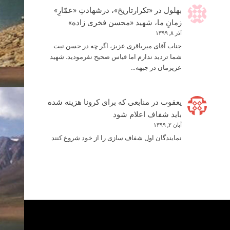
بهلول
در
«تکرارتاریخ»، درشهادتِ «عمّارِ»
زمانِ ما، شهید «محسن فخری زاده»
آذر ۸, ۱۳۹۹
جناب آقای میرباقری عزیز، اگر چه در حسن نیت
شما تردید ندارم اما قیاس صحیح نفرمودید. شهید
عزیزمان در جبهه…
یعقوب
در
منابعی که برای کرونا هزینه شده
باید شفاف اعلام شود
آبان ۲, ۱۳۹۹
نمایندگان اول شفاف سازی را از خود شروع کنند