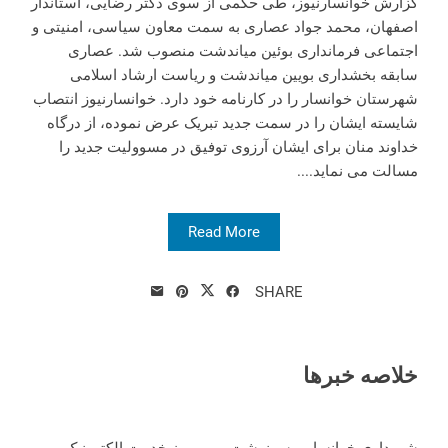
گزارش خوانسارنیوز، طی حکمی از سوی دکتر رضایی، استاندار
اصفهان، محمد جواد عصاری به سمت معاون سیاسی، امنیتی و
اجتماعی فرمانداری بوئین میاندشت منصوب شد. عصاری
سابقه بخشداری بویین میاندشت و ریاست ارشاد اسلامی
شهرستان خوانسار را در کارنامه خود دارد. خوانسارنیوز انتصاب
شایسته ایشان را در سمت جدید تبریک عرض نموده، از درگاه
خداوند منان برای ایشان آرزوی توفیق در مسوولیت جدید را
مسالت می نماید....
Read More
SHARE
خلاصه خبرها
شهرداری خوانسار و سرنوشت مبهم میز خدمت الکترونیک