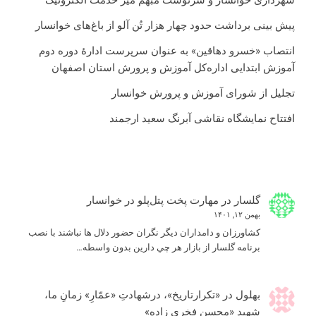
پیش بینی برداشت حدود چهار هزار تُن آلو از باغ‌های خوانسار
انتصاب «خسرو دهاقین» به عنوان سرپرست ادارۀ دوره دوم
آموزش ابتدایی اداره‌کل آموزش و پرورش استان اصفهان
تجلیل از شورای آموزش و پرورش خوانسار
افتتاح نمایشگاه نقاشی آبرنگ سعید ارجمند
گلسار
در
مهارت پخت پتل‌پلو در خوانسار
بهمن ۱۲, ۱۴۰۱
كشاورزان و دامداران ديگر نگران حضور دلال ها نباشند با نصب
برنامه گلسار از بازار هر چي دارين بدون واسطه…
بهلول
در
«تکرارتاریخ»، درشهادتِ «عمّارِ» زمانِ ما،
شهید «محسن فخری زاده»