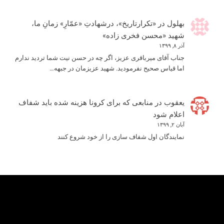
بهلول
در
«تکرارتاریخ»، درشهادتِ «عمّارِ» زمانِ ما،
شهید «محسن فخری زاده»
آذر ۸, ۱۳۹۹
جناب آقای میرباقری عزیز، اگر چه در حسن نیت شما تردید ندارم
اما قیاس صحیح نفرمودید. شهید عزیزمان در جبهه…
یعقوب
در
منابعی که برای کرونا هزینه شده باید شفاف
اعلام شود
آبان ۲, ۱۳۹۹
نمایندگان اول شفاف سازی را از خود شروع کنند