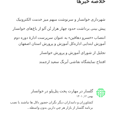
خلاصه خبرها
شهرداری خوانسار و سرنوشت مبهم میز خدمت الکترونیک
پیش بینی برداشت حدود چهار هزار تُن آلو از باغ‌های خوانسار
انتصاب «خسرو دهاقین» به عنوان سرپرست ادارۀ دوره دوم
آموزش ابتدایی اداره‌کل آموزش و پرورش استان اصفهان
تجلیل از شورای آموزش و پرورش خوانسار
افتتاح نمایشگاه نقاشی آبرنگ سعید ارجمند
گلسار
در
مهارت پخت پتل‌پلو در خوانسار
بهمن ۱۲, ۱۴۰۱
كشاورزان و دامداران ديگر نگران حضور دلال ها نباشند با نصب
برنامه گلسار از بازار هر چي دارين بدون واسطه…