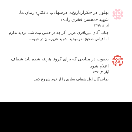
بهلول
در
«تکرارتاریخ»، درشهادتِ «عمّارِ» زمانِ ما،
شهید «محسن فخری زاده»
آذر ۸, ۱۳۹۹
جناب آقای میرباقری عزیز، اگر چه در حسن نیت شما تردید ندارم
اما قیاس صحیح نفرمودید. شهید عزیزمان در جبهه…
یعقوب
در
منابعی که برای کرونا هزینه شده باید شفاف
اعلام شود
آبان ۲, ۱۳۹۹
نمایندگان اول شفاف سازی را از خود شروع کنند