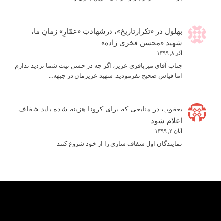
بهلول
در
«تکرارتاریخ»، درشهادتِ «عمّارِ» زمانِ ما،
شهید «محسن فخری زاده»
آذر ۸, ۱۳۹۹
جناب آقای میرباقری عزیز، اگر چه در حسن نیت شما تردید ندارم
اما قیاس صحیح نفرمودید. شهید عزیزمان در جبهه…
یعقوب
در
منابعی که برای کرونا هزینه شده باید شفاف
اعلام شود
آبان ۲, ۱۳۹۹
نمایندگان اول شفاف سازی را از خود شروع کنند