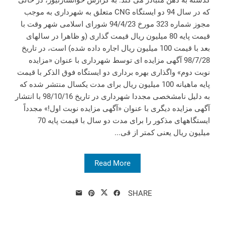
گذشته به ذهن متبادر می کند. به گزارش خوانسارنیوز، در حالی
که در سال 94 دو ایستگاه CNG متعلق به شهرداری به موجب
مجوز شماره 323 مورخ 94/4/23 شورای اسلامی شهر وقت با
قیمت پایه 80 میلیون ریال قیمت گذاری (و ظاهرا در سالهای
بعد با قیمت 100 میلیون ریال اجاره داده شده) است، در تاریخ
98/7/28 آگهی مزایده ای توسط شهرداری با عنوان «مزایده
نوبت دوم» واگذاری بهره برداری دو ایستگاه فوق الذکر با قیمت
پایه ماهیانه 100 میلیون ریال برای مدت یکسال منتشر شده که
به دلیل نامشخصی مجددا شهرداری در تاریخ 98/10/16 با انتشار
آگهی مزایده دیگری با عنوان «آگهی مزایده نوبت اول!» مجدداً
ایستگاههای مذکور را برای مدت دو سال با قیمت پایه 70
میلیون ریال یعنی کمتر از قی...
Read More
SHARE