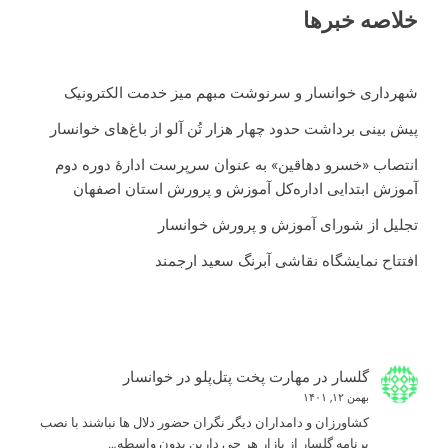
خلاصه خبرها
شهرداری خوانسار و سرنوشت مبهم میز خدمت الکترونیک
پیش بینی برداشت حدود چهار هزار تُن آلو از باغ‌های خوانسار
انتصاب «خسرو دهاقین» به عنوان سرپرست ادارۀ دوره دوم
آموزش ابتدایی اداره‌کل آموزش و پرورش استان اصفهان
تجلیل از شورای آموزش و پرورش خوانسار
افتتاح نمایشگاه نقاشی آبرنگ سعید ارجمند
گلسار
در
مهارت پخت پتل‌پلو در خوانسار
بهمن ۱۲, ۱۴۰۱
كشاورزان و دامداران ديگر نگران حضور دلال ها نباشند با نصب
برنامه گلسار از بازار هر چي دارين بدون واسطه…