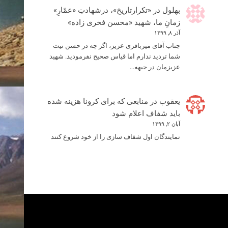
بهلول
در
«تکرارتاریخ»، درشهادتِ «عمّارِ»
زمانِ ما، شهید «محسن فخری زاده»
آذر ۸, ۱۳۹۹
جناب آقای میرباقری عزیز، اگر چه در حسن نیت
شما تردید ندارم اما قیاس صحیح نفرمودید. شهید
عزیزمان در جبهه…
یعقوب
در
منابعی که برای کرونا هزینه شده
باید شفاف اعلام شود
آبان ۲, ۱۳۹۹
نمایندگان اول شفاف سازی را از خود شروع کنند