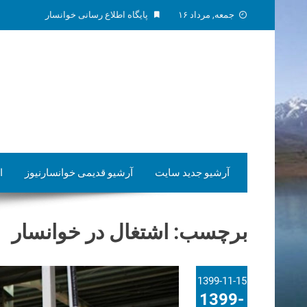
Skip
جمعه, مرداد ۱۶
پایگاه اطلاع رسانی خوانسار
to
content
آرشیو جدید سایت
آرشیو قدیمی خوانسارنیوز
ا
برچسب:
اشتغال در خوانسار
1399-11-15
1399-