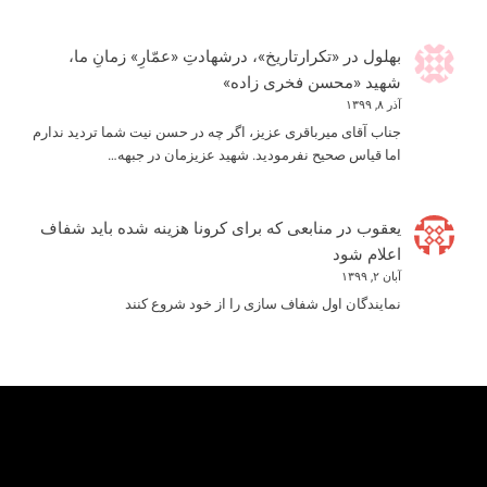
بهلول
در
«تکرارتاریخ»، درشهادتِ «عمّارِ» زمانِ ما،
شهید «محسن فخری زاده»
آذر ۸, ۱۳۹۹
جناب آقای میرباقری عزیز، اگر چه در حسن نیت شما تردید ندارم
اما قیاس صحیح نفرمودید. شهید عزیزمان در جبهه…
یعقوب
در
منابعی که برای کرونا هزینه شده باید شفاف
اعلام شود
آبان ۲, ۱۳۹۹
نمایندگان اول شفاف سازی را از خود شروع کنند