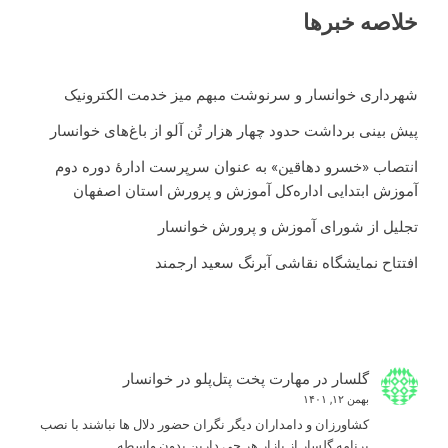
خلاصه خبرها
شهرداری خوانسار و سرنوشت مبهم میز خدمت الکترونیک
پیش بینی برداشت حدود چهار هزار تُن آلو از باغ‌های خوانسار
انتصاب «خسرو دهاقین» به عنوان سرپرست ادارۀ دوره دوم
آموزش ابتدایی اداره‌کل آموزش و پرورش استان اصفهان
تجلیل از شورای آموزش و پرورش خوانسار
افتتاح نمایشگاه نقاشی آبرنگ سعید ارجمند
گلسار
در
مهارت پخت پتل‌پلو در خوانسار
بهمن ۱۲, ۱۴۰۱
كشاورزان و دامداران ديگر نگران حضور دلال ها نباشند با نصب
برنامه گلسار از بازار هر چي دارين بدون واسطه…