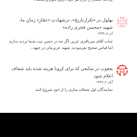
بهلول
در
«تکرارتاریخ»، درشهادتِ «عمّارِ» زمانِ ما،
شهید «محسن فخری زاده»
آذر ۸, ۱۳۹۹
جناب آقای میرباقری عزیز، اگر چه در حسن نیت شما تردید ندارم
اما قیاس صحیح نفرمودید. شهید عزیزمان در جبهه…
یعقوب
در
منابعی که برای کرونا هزینه شده باید شفاف
اعلام شود
آبان ۲, ۱۳۹۹
نمایندگان اول شفاف سازی را از خود شروع کنند